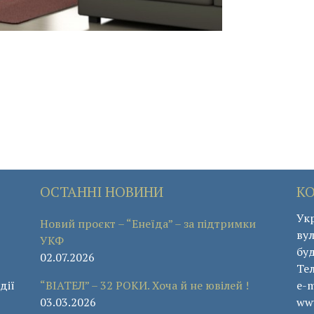
ОСТАННІ НОВИНИ
К
Укр
Новий проєкт – “Енеїда” – за підтримки
вул
УКФ
буд
02.07.2026
Те
дії
“ВІАТЕЛ” – 32 РОКИ. Хоча й не ювілей !
e-m
03.03.2026
www