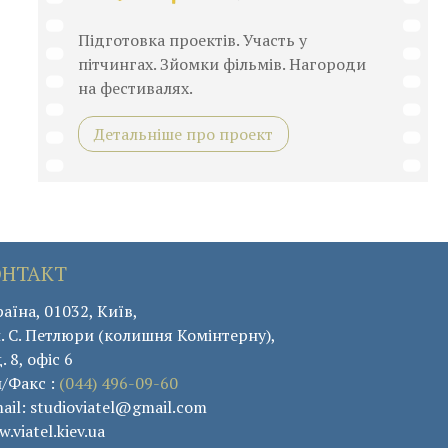
Підготовка проектів. Участь у
пітчингах. Зйомки фільмів. Нагороди
на фестивалях.
Детальніше про проект
ОНТАКТ
аїна, 01032, Київ,
. С. Петлюри (колишня Комінтерну),
. 8, офіс 6
л/Факс :
(044) 496-09-60
ail: studioviatel@gmail.com
.viatel.kiev.ua