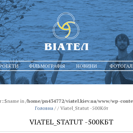
РОЕКТИ
ФІЛЬМОГРАФІЯ
НОВИНИ
ФОТОГАЛ
r::$name in
/home/pn434772/viatel.kiev.ua/www/wp-conten
Головна
/
/
Viatel_Statut -500Кбт
VIATEL_STATUT -500КБТ