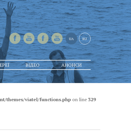
UA
RU
ЕРЕЇ
ВІДЕО
АНОНСИ
t/themes/viatel/functions.php
on line
329