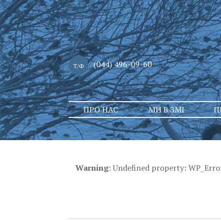
(044) 496-09-60
Т/Ф
Skip
ПРО НАС
МИ В ЗМІ
П
to
content
Warning
: Undefined property: WP_Erro