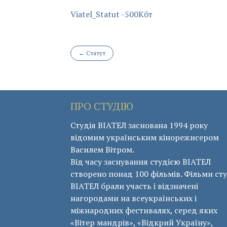
Viatel_Statut -500Кбт
Post
←
Cтатут
navigation
ПРО СТУДІЮ
Студія ВІАТЕЛ заснована 1994 року
відомим українським кінорежисером
Василем Вітром.
Від часу заснування студією ВІАТЕЛ
створено понад 100 фільмів. Фільми сту
ВІАТЕЛ брали участь і відзначені
нагородами на всеукраїнських і
міжнародних фестивалях, серед яких
«Вітер мандрів», «Відкрий Україну»,