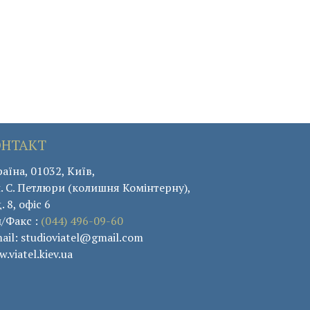
ОНТАКТ
аїна, 01032, Київ,
. С. Петлюри (колишня Комінтерну),
. 8, офіс 6
л/Факс :
(044) 496-09-60
ail: studioviatel@gmail.com
.viatel.kiev.ua