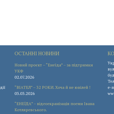
ОСТАННІ НОВИНИ
К
Укр
Новий проєкт – “Енеїда” – за підтримки
вул
УКФ
буд
02.07.2026
Те
дії
“ВІАТЕЛ” – 32 РОКИ. Хоча й не ювілей !
e-m
03.03.2026
www
“ЕНЕЇДА” – відеоекранізація поеми Івана
Котляревського.