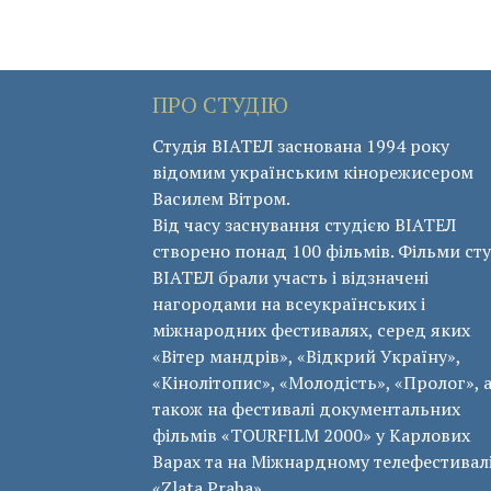
ПРО СТУДІЮ
Студія ВІАТЕЛ заснована 1994 року
відомим українським кінорежисером
Василем Вітром.
Від часу заснування студією ВІАТЕЛ
створено понад 100 фільмів. Фільми сту
ВІАТЕЛ брали участь і відзначені
нагородами на всеукраїнських і
міжнародних фестивалях, серед яких
«Вітер мандрів», «Відкрий Україну»,
«Кінолітопис», «Молодість», «Пролог», 
також на фестивалі документальних
фільмів «ТОURFILM 2000» у Карлових
Варах та на Міжнардному телефестивал
«Zlata Praha».