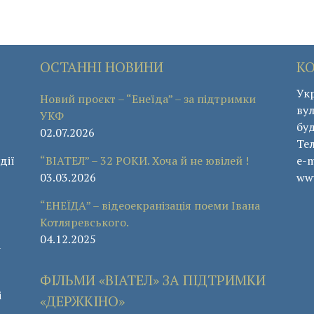
ОСТАННІ НОВИНИ
К
Укр
Новий проєкт – “Енеїда” – за підтримки
вул
УКФ
буд
02.07.2026
Те
дії
“ВІАТЕЛ” – 32 РОКИ. Хоча й не ювілей !
e-m
03.03.2026
www
“ЕНЕЇДА” – відеоекранізація поеми Івана
Котляревського.
04.12.2025
а
ФІЛЬМИ «ВІАТЕЛ» ЗА ПІДТРИМКИ
і
«ДЕРЖКІНО»