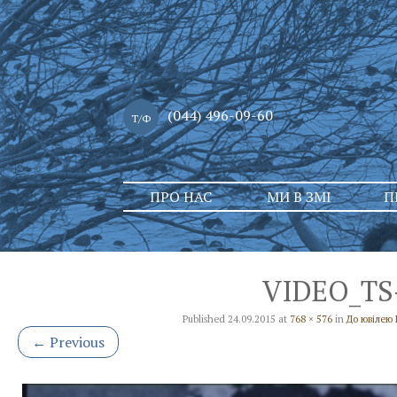
(044) 496-09-60
Т/Ф
Skip
ПРО НАС
МИ В ЗМІ
П
to
content
VIDEO_TS-
Published
24.09.2015
at
768 × 576
in
До ювілею 
←
Previous