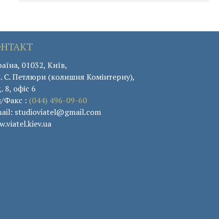
ОНТАКТ
аїна, 01032, Київ,
. С. Петлюри (колишня Комінтерну),
. 8, офіс 6
л/Факс :
(044) 496-09-60
ail: studioviatel@gmail.com
.viatel.kiev.ua