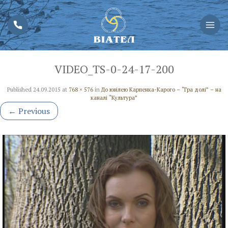
VIDEO_TS-0-24-17-200
Published
24.09.2015
at
768 × 576
in
До ювілею Карпенка-Карого – “Гра долі” – на
каналі “Культура”
←
Previous