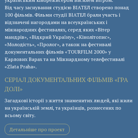
українським кінорежисером Василем Вітром.
Від часу заснування студією ВІАТЕЛ створено понад
100 фільмів. Фільми студії ВІАТЕЛ брали участь і
відзначені нагородами на всеукраїнських і
міжнародних фестивалях, серед яких «Вітер
мандрів», «Відкрий Україну», «Кінолітопис»,
«Молодість», «Пролог», а також на фестивалі
документальних фільмів «ТОURFILM 2000» у
Карлових Варах та на Міжнардному телефестивалі
«Zlata Praha».
СЕРІАЛ ДОКУМЕНТАЛЬНИХ ФІЛЬМІВ «ГРА
ДОЛІ»
Загадкові історії з життя знаменитих людей, які жили
на українській землі, та українців, рознесених по
всьому світу.
Детальніше про проект