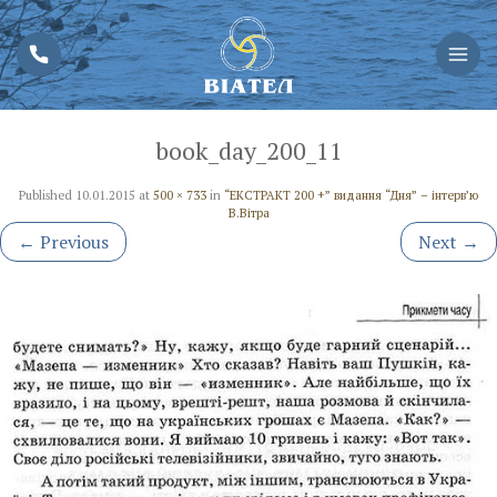
book_day_200_11
Published
10.01.2015
at
500 × 733
in
“ЕКСТРАКТ 200 +” видання “Дня” – інтерв’ю
В.Вітра
←
Previous
Next
→