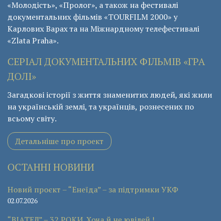
«Молодість», «Пролог», а також на фестивалі
документальних фільмів «ТОURFILM 2000» у
Карлових Варах та на Міжнардному телефестивалі
«Zlata Praha».
СЕРІАЛ ДОКУМЕНТАЛЬНИХ ФІЛЬМІВ «ГРА
ДОЛІ»
Загадкові історії з життя знаменитих людей, які жили
на українській землі, та українців, рознесених по
всьому світу.
Детальніше про проект
ОСТАННІ НОВИНИ
Новий проєкт – “Енеїда” – за підтримки УКФ
02.07.2026
“ВІАТЕЛ” – 32 РОКИ. Хоча й не ювілей !