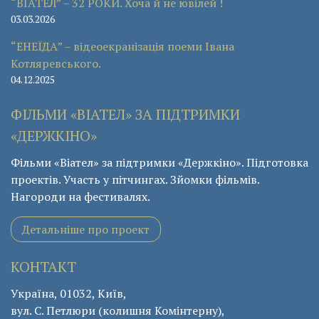
“ВІАТЕЛ” – 32 РОКИ. Хоча й не ювілей !
03.03.2026
“ЕНЕЇДА” – відеоекранізація поеми Івана
Котляревського.
04.12.2025
ФІЛЬМИ «ВІАТЕЛ» ЗА ПІДТРИМКИ
«ДЕРЖКІНО»
Фільми «Віател» за підтримки «Держкіно». Підготовка
проектів. Участь у пітчингах. Зйомки фільмів.
Нагороди на фестивалях.
Детальніше про проект
КОНТАКТ
Україна, 01032, Київ,
вул. С. Петлюри (колишня Комінтерну),