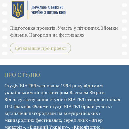
Підготовка проектів. Участь у пітчингах. Зйомки
фільмів. Нагороди на фестивалях.
Детальніше про проект
ПРО СТУДІЮ
Студія ВІАТЕЛ заснована 1994 року відомим
українським кінорежисером Василем Вітром.
Від часу заснування студією ВІАТЕЛ створено понад
100 фільмів. Фільми студії ВІАТЕЛ брали участь і
відзначені нагородами на всеукраїнських і
міжнародних фестивалях, серед яких «Вітер
мандрів», «Відкрий Україну», «Кінолітопис»,