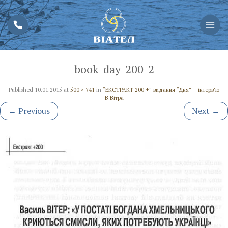
book_day_200_2
Published
10.01.2015
at
500 × 741
in
“ЕКСТРАКТ 200 +” видання “Дня” – інтерв’ю
В.Вітра
←
Previous
Next
→