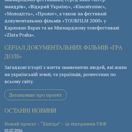
мандрів», «Відкрий Україну», «Кінолітопис»,
«Молодість», «Пролог», а також на фестивалі
документальних фільмів «ТОURFILM 2000» у
Карлових Варах та на Міжнардному телефестивалі
«Zlata Praha».
СЕРІАЛ ДОКУМЕНТАЛЬНИХ ФІЛЬМІВ «ГРА
ДОЛІ»
Загадкові історії з життя знаменитих людей, які жили
на українській землі, та українців, рознесених по
всьому світу.
Детальніше про проект
ОСТАННІ НОВИНИ
Новий проєкт – “Енеїда” – за підтримки УКФ
02.07.2026