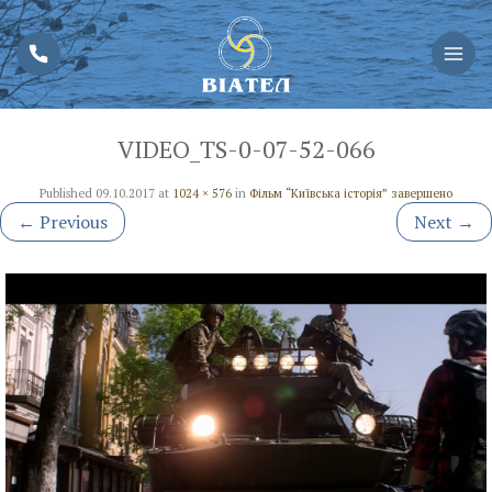
VIDEO_TS-0-07-52-066
Published
09.10.2017
at
1024 × 576
in
Фільм “Київська історія” завершено
←
Previous
Next
→