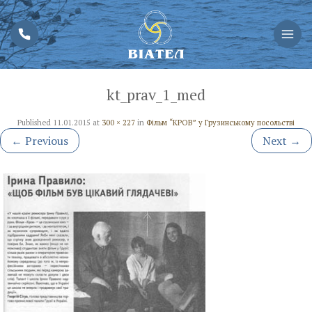
kt_prav_1_med
Published
11.01.2015
at
300 × 227
in
Фільм “КРОВ” у Грузинському посольстві
←
Previous
Next
→