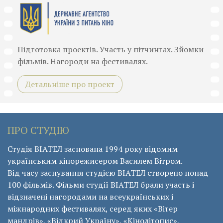
Підготовка проектів. Участь у пітчингах. Зйомки
фільмів. Нагороди на фестивалях.
Детальніше про проект
ПРО СТУДІЮ
Студія ВІАТЕЛ заснована 1994 року відомим
українським кінорежисером Василем Вітром.
Від часу заснування студією ВІАТЕЛ створено понад
100 фільмів. Фільми студії ВІАТЕЛ брали участь і
відзначені нагородами на всеукраїнських і
міжнародних фестивалях, серед яких «Вітер
мандрів», «Відкрий Україну», «Кінолітопис»,