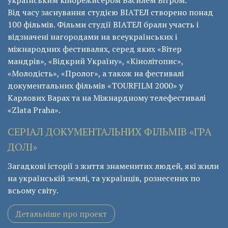
українським кінорежисером Василем Вітром.
Від часу заснування студією ВІАТЕЛ створено понад
100 фільмів. Фільми студії ВІАТЕЛ брали участь і
відзначені нагородами на всеукраїнських і
міжнародних фестивалях, серед яких «Вітер
мандрів», «Відкрий Україну», «Кінолітопис»,
«Молодість», «Пролог», а також на фестивалі
документальних фільмів «ТОURFILM 2000» у
Карлових Варах та на Міжнардному телефестивалі
«Zlata Praha».
СЕРІАЛ ДОКУМЕНТАЛЬНИХ ФІЛЬМІВ «ГРА
ДОЛІ»
Загадкові історії з життя знаменитих людей, які жили
на українській землі, та українців, рознесених по
всьому світу.
Детальніше про проект