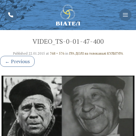
VIDEO_TS-0-01-47-400
Published
22.01.2015
at
768 × 576
in
ГРА ДОЛІ на телеканалі КУЛЬТУРА
←
Previous