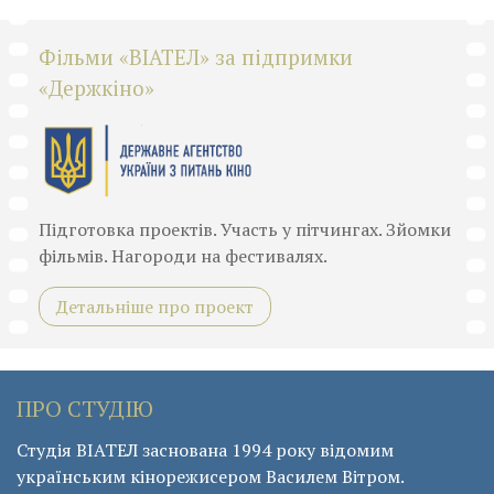
Фільми «ВІАТЕЛ» за підпримки
«Держкіно»
Підготовка проектів. Участь у пітчингах. Зйомки
фільмів. Нагороди на фестивалях.
Детальніше про проект
ПРО СТУДІЮ
Студія ВІАТЕЛ заснована 1994 року відомим
українським кінорежисером Василем Вітром.