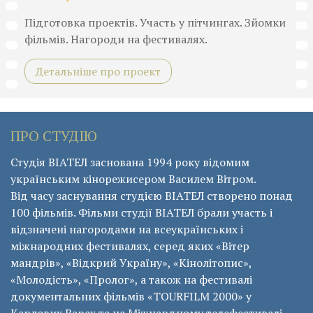
Підготовка проектів. Участь у пітчингах. Зйомки
фільмів. Нагороди на фестивалях.
Детальніше про проект
ПРО СТУДІЮ
Студія ВІАТЕЛ заснована 1994 року відомим
українським кінорежисером Василем Вітром.
Від часу заснування студією ВІАТЕЛ створено понад
100 фільмів. Фільми студії ВІАТЕЛ брали участь і
відзначені нагородами на всеукраїнських і
міжнародних фестивалях, серед яких «Вітер
мандрів», «Відкрий Україну», «Кінолітопис»,
«Молодість», «Пролог», а також на фестивалі
документальних фільмів «ТОURFILM 2000» у
Карлових Варах та на Міжнардному телефестивалі