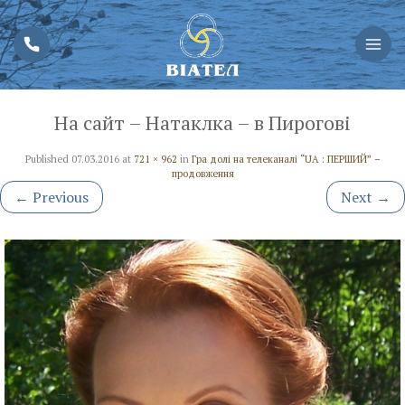
На сайт – Натаклка – в Пирогові
Published
07.03.2016
at
721 × 962
in
Гра долі на телеканалі “UA : ПЕРШИЙ” –
продовження
←
Previous
Next
→