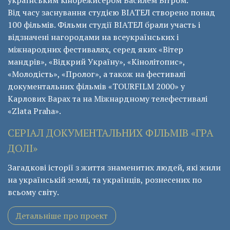
українським кінорежисером Василем Вітром.
Від часу заснування студією ВІАТЕЛ створено понад
100 фільмів. Фільми студії ВІАТЕЛ брали участь і
відзначені нагородами на всеукраїнських і
міжнародних фестивалях, серед яких «Вітер
мандрів», «Відкрий Україну», «Кінолітопис»,
«Молодість», «Пролог», а також на фестивалі
документальних фільмів «ТОURFILM 2000» у
Карлових Варах та на Міжнардному телефестивалі
«Zlata Praha».
СЕРІАЛ ДОКУМЕНТАЛЬНИХ ФІЛЬМІВ «ГРА
ДОЛІ»
Загадкові історії з життя знаменитих людей, які жили
на українській землі, та українців, рознесених по
всьому світу.
Детальніше про проект