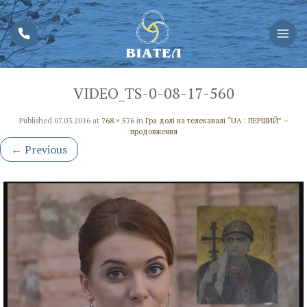
VIDEO_TS-0-08-17-560
Published
07.03.2016
at
768 × 576
in
Гра долі на телеканалі “UA : ПЕРШИЙ” –
продовження
←
Previous