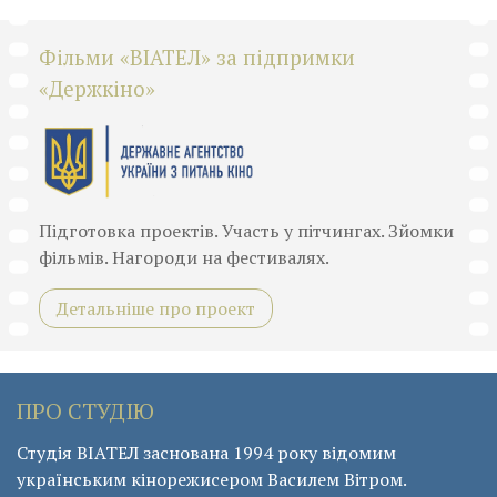
Фільми «ВІАТЕЛ» за підпримки
«Держкіно»
Підготовка проектів. Участь у пітчингах. Зйомки
фільмів. Нагороди на фестивалях.
Детальніше про проект
ПРО СТУДІЮ
Студія ВІАТЕЛ заснована 1994 року відомим
українським кінорежисером Василем Вітром.