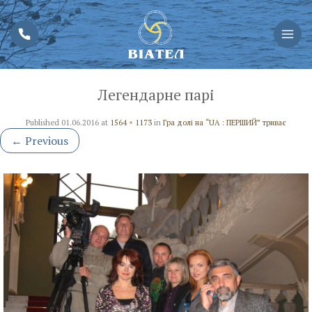
Легендарне парі
Published
01.06.2016
at
1564 × 1173
in
Гра долі на “UA : ПЕРШИЙ” триває
←
Previous