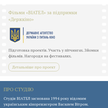
Фільми «ВІАТЕЛ» за підпримки
«Держкіно»
Підготовка проектів. Участь у пітчингах. Зйомки
фільмів. Нагороди на фестивалях.
Детальніше про проект
ПРО СТУДІЮ
Студія ВІАТЕЛ заснована 1994 року відомим
українським кінорежисером Василем Вітром.