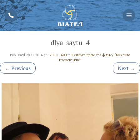
dlya-saytu-4
Published
28.12.2016
at
1280 × 1600
in
Київська прем’єра фільму “Михайло
Грушевський”
←
Previous
Next
→