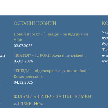
ОСТАННІ НОВИНИ
К
Укр
Новий проєкт – “Енеїда” – за підтримки
вул
УКФ
буд
02.07.2026
Те
дії
“ВІАТЕЛ” – 32 РОКИ. Хоча й не ювілей !
e-m
03.03.2026
www
“ЕНЕЇДА” – відеоекранізація поеми Івана
Котляревського.
04.12.2025
а
ФІЛЬМИ «ВІАТЕЛ» ЗА ПІДТРИМКИ
і
«ДЕРЖКІНО»