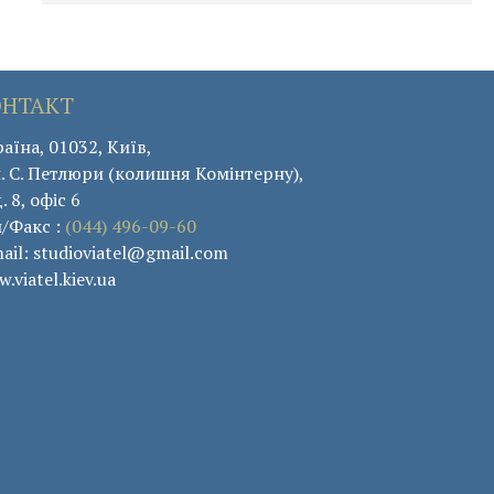
ОНТАКТ
аїна, 01032, Київ,
. С. Петлюри (колишня Комінтерну),
. 8, офіс 6
л/Факс :
(044) 496-09-60
ail: studioviatel@gmail.com
.viatel.kiev.ua