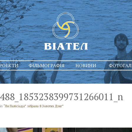
РОЕКТИ
ФІЛЬМОГРАФІЯ
НОВИНИ
ФОТОГАЛ
488_1853238399731266011_n
in
“Ля Палісіада” зібрала 8 Золотих Дзиг”