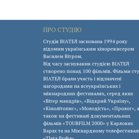
ПРО СТУДІЮ
Студія ВІАТЕЛ заснована 1994 року
відомим українським кінорежисером
Василем Вітром.
Від часу заснування студією ВІАТЕЛ
створено понад 100 фільмів. Фільми сту
ВІАТЕЛ брали участь і відзначені
нагородами на всеукраїнських і
міжнародних фестивалях, серед яких
«Вітер мандрів», «Відкрий Україну»,
«Кінолітопис», «Молодість», «Пролог», 
також на фестивалі документальних
фільмів «ТОURFILM 2000» у Карлових
Варах та на Міжнардному телефестивал
«Zlata Praha».