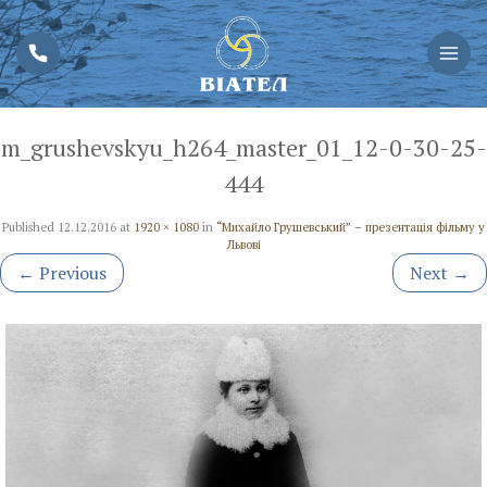
m_grushevskyu_h264_master_01_12-0-30-25-
444
Published
12.12.2016
at
1920 × 1080
in
“Михайло Грушевський” – презентація фільму у
Львові
←
Previous
Next
→