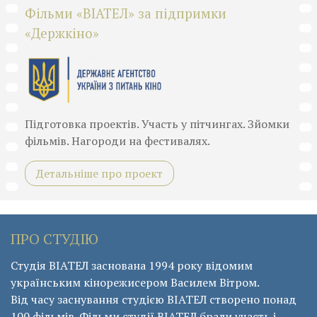
Фільми «ВІАТЕЛ» за підпримки
«Держкіно»
Підготовка проектів. Участь у пітчингах. Зйомки
фільмів. Нагороди на фестивалях.
Детальніше про проект
ПРО СТУДІЮ
Студія ВІАТЕЛ заснована 1994 року відомим
українським кінорежисером Василем Вітром.
Від часу заснування студією ВІАТЕЛ створено понад
100 фільмів. Фільми студії ВІАТЕЛ брали участь і