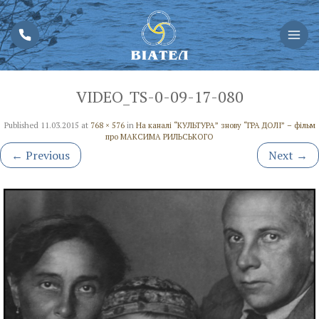
VIDEO_TS-0-09-17-080
Published
11.03.2015
at
768 × 576
in
На каналі “КУЛЬТУРА” знову “ГРА ДОЛІ” – фільм
про МАКСИМА РИЛЬСЬКОГО
←
Previous
Next
→