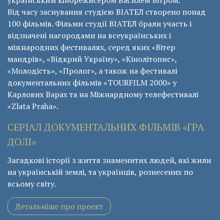
українським кінорежисером Василем Вітром.
Від часу заснування студією ВІАТЕЛ створено понад
100 фільмів. Фільми студії ВІАТЕЛ брали участь і
відзначені нагородами на всеукраїнських і
міжнародних фестивалях, серед яких «Вітер
мандрів», «Відкрий Україну», «Кінолітопис»,
«Молодість», «Пролог», а також на фестивалі
документальних фільмів «ТОURFILM 2000» у
Карлових Варах та на Міжнардному телефестивалі
«Zlata Praha».
СЕРІАЛ ДОКУМЕНТАЛЬНИХ ФІЛЬМІВ «ГРА
ДОЛІ»
Загадкові історії з життя знаменитих людей, які жили
на українській землі, та українців, рознесених по
всьому світу.
Детальніше про проект