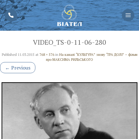
VIDEO_TS-0-11-06-280
Published
11.03.2015
at
768 × 576
in
На каналі “КУЛЬТУРА” знову “ГРА ДОЛІ” – фільм
про МАКСИМА РИЛЬСЬКОГО
←
Previous