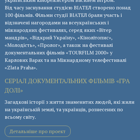
українським кінорежисером Василем Вітром.
Від часу заснування студією ВІАТЕЛ створено понад
100 фільмів. Фільми студії ВІАТЕЛ брали участь і
відзначені нагородами на всеукраїнських і
міжнародних фестивалях, серед яких «Вітер
мандрів», «Відкрий Україну», «Кінолітопис»,
«Молодість», «Пролог», а також на фестивалі
документальних фільмів «ТОURFILM 2000» у
Карлових Варах та на Міжнардному телефестивалі
«Zlata Praha».
СЕРІАЛ ДОКУМЕНТАЛЬНИХ ФІЛЬМІВ «ГРА
ДОЛІ»
Загадкові історії з життя знаменитих людей, які жили
на українській землі, та українців, рознесених по
всьому світу.
Детальніше про проект