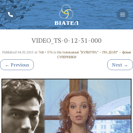
VIDEO_TS-0-12-31-000
Published
04.02.2015
at
768 × 576
in
На телеканалі “КУЛЬТУРА” – ГРА ДОЛІ” – фільм
СУПЕРНИКИ
←
Previous
Next
→