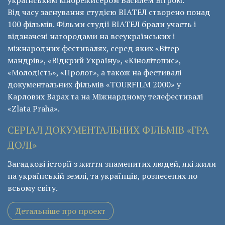
українським кінорежисером Василем Вітром.
Від часу заснування студією ВІАТЕЛ створено понад
100 фільмів. Фільми студії ВІАТЕЛ брали участь і
відзначені нагородами на всеукраїнських і
міжнародних фестивалях, серед яких «Вітер
мандрів», «Відкрий Україну», «Кінолітопис»,
«Молодість», «Пролог», а також на фестивалі
документальних фільмів «ТОURFILM 2000» у
Карлових Варах та на Міжнардному телефестивалі
«Zlata Praha».
СЕРІАЛ ДОКУМЕНТАЛЬНИХ ФІЛЬМІВ «ГРА
ДОЛІ»
Загадкові історії з життя знаменитих людей, які жили
на українській землі, та українців, рознесених по
всьому світу.
Детальніше про проект