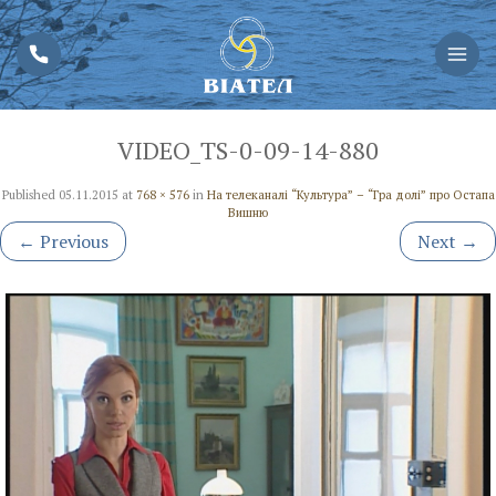
VIDEO_TS-0-09-14-880
Published
05.11.2015
at
768 × 576
in
На телеканалі “Культура” – “Гра долі” про Остапа
Вишню
←
Previous
Next
→