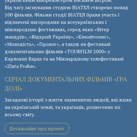
українським кінорежисером Василем Вітром.
Від часу заснування студією ВІАТЕЛ створено понад
100 фільмів. Фільми студії ВІАТЕЛ брали участь і
відзначені нагородами на всеукраїнських і
міжнародних фестивалях, серед яких «Вітер
мандрів», «Відкрий Україну», «Кінолітопис»,
«Молодість», «Пролог», а також на фестивалі
документальних фільмів «ТОURFILM 2000» у
Карлових Варах та на Міжнардному телефестивалі
«Zlata Praha».
СЕРІАЛ ДОКУМЕНТАЛЬНИХ ФІЛЬМІВ «ГРА
ДОЛІ»
Загадкові історії з життя знаменитих людей, які жили
на українській землі, та українців, рознесених по
всьому світу.
Детальніше про проект