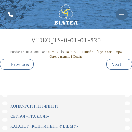
VIDEO_TS-0-01-01-520
Published
18.06.2016
at
768 × 576
in
На “UA : ПЕРШИЙ” – “Гра долі” – про
Олександрію і Софію
←
Previous
Next
→
КОНКУРСИ І ПІТЧИНГИ
CЕРІАЛ «ГРА ДОЛІ»
КАТАЛОГ «КОНТИНЕНТ ФІЛЬМУ»