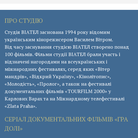
ПРО СТУДІЮ
Студія ВІАТЕЛ заснована 1994 року відомим
українським кінорежисером Василем Вітром.
Від часу заснування студією ВІАТЕЛ створено понад
100 фільмів. Фільми студії ВІАТЕЛ брали участь і
відзначені нагородами на всеукраїнських і
міжнародних фестивалях, серед яких «Вітер
мандрів», «Відкрий Україну», «Кінолітопис»,
«Молодість», «Пролог», а також на фестивалі
документальних фільмів «ТОURFILM 2000» у
Карлових Варах та на Міжнардному телефестивалі
«Zlata Praha».
СЕРІАЛ ДОКУМЕНТАЛЬНИХ ФІЛЬМІВ «ГРА
ДОЛІ»