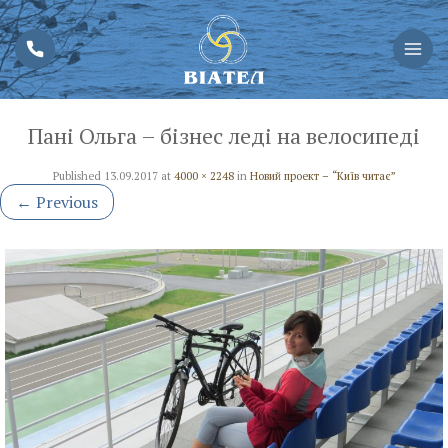
Пані Ольга – бізнес леді на велосипеді
Published
13.09.2017
at
4000 × 2248
in
Новий проект – “Київ читає”
←
Previous