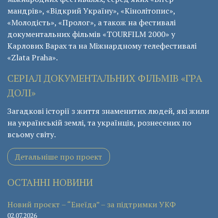
мандрів», «Відкрий Україну», «Кінолітопис»,
«Молодість», «Пролог», а також на фестивалі
документальних фільмів «ТОURFILM 2000» у
Карлових Варах та на Міжнардному телефестивалі
«Zlata Praha».
СЕРІАЛ ДОКУМЕНТАЛЬНИХ ФІЛЬМІВ «ГРА
ДОЛІ»
Загадкові історії з життя знаменитих людей, які жили
на українській землі, та українців, рознесених по
всьому світу.
Детальніше про проект
ОСТАННІ НОВИНИ
Новий проєкт – “Енеїда” – за підтримки УКФ
02.07.2026