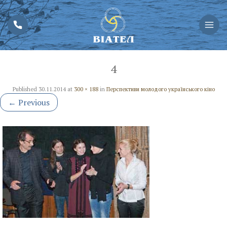
4
Published
30.11.2014
at
300 × 188
in
Перспективи молодого українського кіно
←
Previous