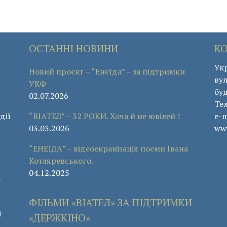
ОСТАННІ НОВИНИ
К
Укр
Новий проєкт – “Енеїда” – за підтримки
вул
УКФ
буд
02.07.2026
Те
дії
“ВІАТЕЛ” – 32 РОКИ. Хоча й не ювілей !
e-m
03.03.2026
www
“ЕНЕЇДА” – відеоекранізація поеми Івана
Котляревського.
04.12.2025
а
ФІЛЬМИ «ВІАТЕЛ» ЗА ПІДТРИМКИ
і
«ДЕРЖКІНО»