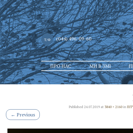
(044) 496-09-60
Т/Ф
Skip
ПРО НАС
МИ В ЗМІ
П
to
content
Published
24.07.2019
at
3840 × 2160
in
ПІТ
←
Previous