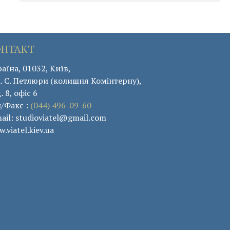
ОНТАКТ
аїна, 01032, Київ,
. С. Петлюри (колишня Комінтерну),
. 8, офіс 6
л/Факс :
(044) 496-09-60
ail: studioviatel@gmail.com
.viatel.kiev.ua