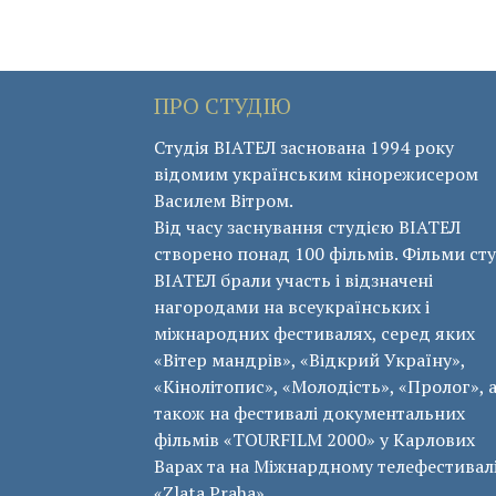
ПРО СТУДІЮ
Студія ВІАТЕЛ заснована 1994 року
відомим українським кінорежисером
Василем Вітром.
Від часу заснування студією ВІАТЕЛ
створено понад 100 фільмів. Фільми сту
ВІАТЕЛ брали участь і відзначені
нагородами на всеукраїнських і
міжнародних фестивалях, серед яких
«Вітер мандрів», «Відкрий Україну»,
«Кінолітопис», «Молодість», «Пролог», 
також на фестивалі документальних
фільмів «ТОURFILM 2000» у Карлових
Варах та на Міжнардному телефестивал
«Zlata Praha».