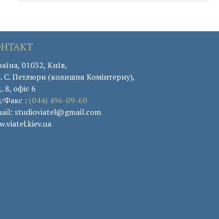
ОНТАКТ
аїна, 01032, Київ,
. С. Петлюри (колишня Комінтерну),
. 8, офіс 6
л/Факс :
(044) 496-09-60
ail: studioviatel@gmail.com
.viatel.kiev.ua