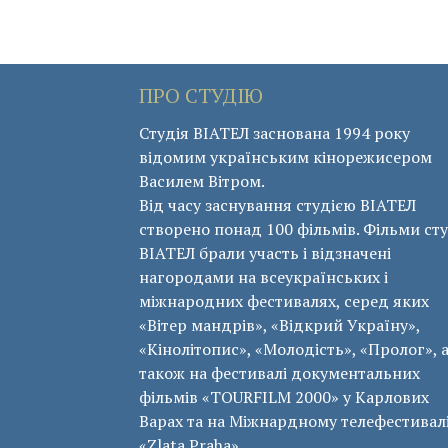
ПРО СТУДІЮ
Студія ВІАТЕЛ заснована 1994 року
відомим українським кінорежисером
Василем Вітром.
Від часу заснування студією ВІАТЕЛ
створено понад 100 фільмів. Фільми сту
ВІАТЕЛ брали участь і відзначені
нагородами на всеукраїнських і
міжнародних фестивалях, серед яких
«Вітер мандрів», «Відкрий Україну»,
«Кінолітопис», «Молодість», «Пролог», 
також на фестивалі документальних
фільмів «ТОURFILM 2000» у Карлових
Варах та на Міжнардному телефестивал
«Zlata Praha».