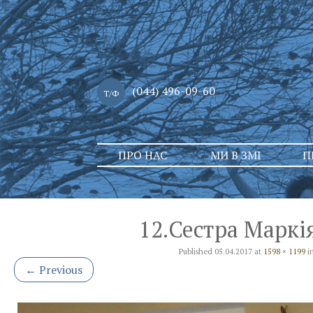
(044) 496-09-60
Т/Ф
Skip
ПРО НАС
МИ В ЗМІ
П
to
content
12.Сестра Маркі
Published
05.04.2017
at
1598 × 1199
i
←
Previous