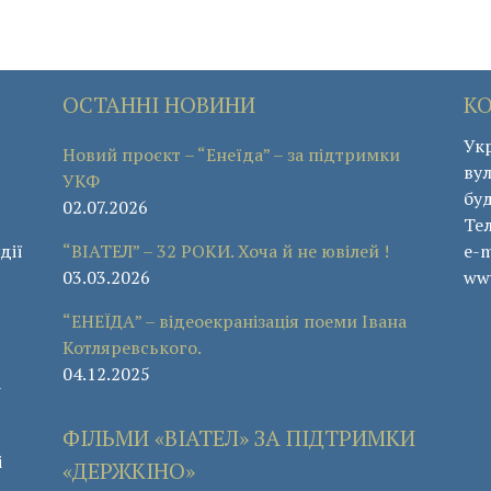
ОСТАННІ НОВИНИ
К
Укр
Новий проєкт – “Енеїда” – за підтримки
вул
УКФ
буд
02.07.2026
Те
дії
“ВІАТЕЛ” – 32 РОКИ. Хоча й не ювілей !
e-m
03.03.2026
www
“ЕНЕЇДА” – відеоекранізація поеми Івана
Котляревського.
04.12.2025
а
ФІЛЬМИ «ВІАТЕЛ» ЗА ПІДТРИМКИ
і
«ДЕРЖКІНО»