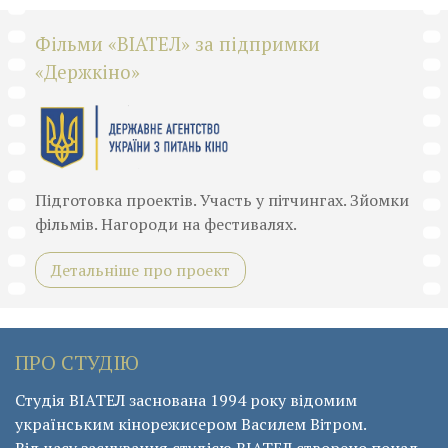
Фільми «ВІАТЕЛ» за підпримки
«Держкіно»
Підготовка проектів. Участь у пітчингах. Зйомки
фільмів. Нагороди на фестивалях.
Детальніше про проект
ПРО СТУДІЮ
Студія ВІАТЕЛ заснована 1994 року відомим
українським кінорежисером Василем Вітром.