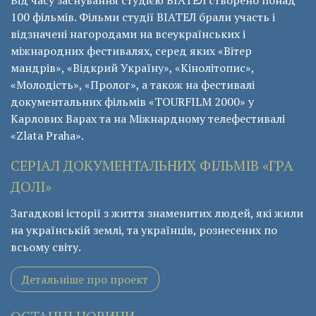
Від часу заснування студією ВІАТЕЛ створено понад
100 фільмів. Фільми студії ВІАТЕЛ брали участь і
відзначені нагородами на всеукраїнських і
міжнародних фестивалях, серед яких «Вітер
мандрів», «Відкрий Україну», «Кінолітопис»,
«Молодість», «Пролог», а також на фестивалі
документальних фільмів «ТОURFILM 2000» у
Карлових Варах та на Міжнардному телефестивалі
«Zlata Praha».
СЕРІАЛ ДОКУМЕНТАЛЬНИХ ФІЛЬМІВ «ГРА
ДОЛІ»
Загадкові історії з життя знаменитих людей, які жили
на українській землі, та українців, рознесених по
всьому світу.
Детальніше про проект