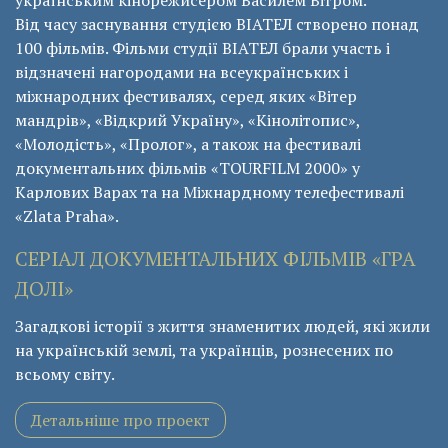
українським кінорежисером Василем Вітром.
Від часу заснування студією ВІАТЕЛ створено понад
100 фільмів. Фільми студії ВІАТЕЛ брали участь і
відзначені нагородами на всеукраїнських і
міжнародних фестивалях, серед яких «Вітер
мандрів», «Відкрий Україну», «Кінолітопис»,
«Молодість», «Пролог», а також на фестивалі
документальних фільмів «ТОURFILM 2000» у
Карлових Варах та на Міжнардному телефестивалі
«Zlata Praha».
СЕРІАЛ ДОКУМЕНТАЛЬНИХ ФІЛЬМІВ «ГРА
ДОЛІ»
Загадкові історії з життя знаменитих людей, які жили
на українській землі, та українців, рознесених по
всьому світу.
Детальніше про проект