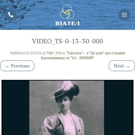
VIDEO_TS-0-13-30-000
Published
01.03.2016
at
768 × 576
in
“Solo mea” – в “Грі долі” про Соломію
Крушельницьку на “UA : ПЕРШИЙ”
←
Previous
Next
→