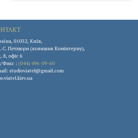
ОНТАКТ
аїна, 01032, Київ,
. С. Петлюри (колишня Комінтерну),
. 8, офіс 6
л/Факс :
(044) 496-09-60
ail: studioviatel@gmail.com
.viatel.kiev.ua