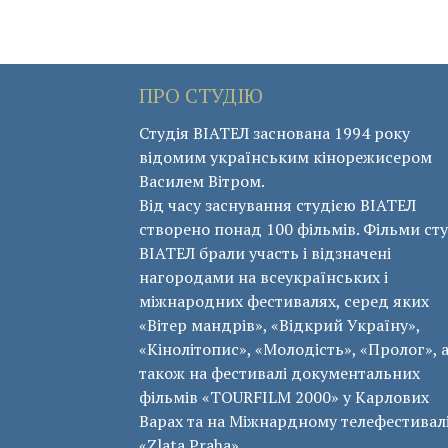
ПРО СТУДІЮ
Студія ВІАТЕЛ заснована 1994 року
відомим українським кінорежисером
Василем Вітром.
Від часу заснування студією ВІАТЕЛ
створено понад 100 фільмів. Фільми сту
ВІАТЕЛ брали участь і відзначені
нагородами на всеукраїнських і
міжнародних фестивалях, серед яких
«Вітер мандрів», «Відкрий Україну»,
«Кінолітопис», «Молодість», «Пролог», 
також на фестивалі документальних
фільмів «ТОURFILM 2000» у Карлових
Варах та на Міжнардному телефестивал
«Zlata Praha».