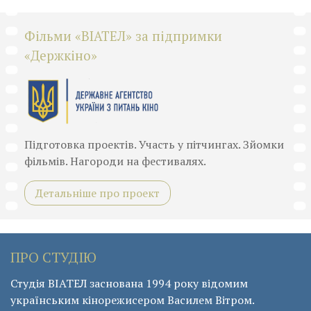
Фільми «ВІАТЕЛ» за підпримки
«Держкіно»
Підготовка проектів. Участь у пітчингах. Зйомки
фільмів. Нагороди на фестивалях.
Детальніше про проект
ПРО СТУДІЮ
Студія ВІАТЕЛ заснована 1994 року відомим
українським кінорежисером Василем Вітром.