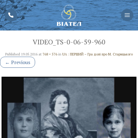
VIDEO_TS-0-06-59-960
Published
19.05.2016
at
768 × 576
in
UA : ПЕРШИЙ – Гра долі про М. Старицького
←
Previous