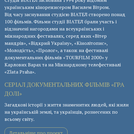
Студія ВІАТЕЛ заснована 1994 року відомим
українським кінорежисером Василем Вітром.
Від часу заснування студією ВІАТЕЛ створено понад
100 фільмів. Фільми студії ВІАТЕЛ брали участь і
відзначені нагородами на всеукраїнських і
міжнародних фестивалях, серед яких «Вітер
мандрів», «Відкрий Україну», «Кінолітопис»,
«Молодість», «Пролог», а також на фестивалі
документальних фільмів «ТОURFILM 2000» у
Карлових Варах та на Міжнардному телефестивалі
«Zlata Praha».
СЕРІАЛ ДОКУМЕНТАЛЬНИХ ФІЛЬМІВ «ГРА
ДОЛІ»
Загадкові історії з життя знаменитих людей, які жили
на українській землі, та українців, рознесених по
всьому світу.
Детальніше про проект