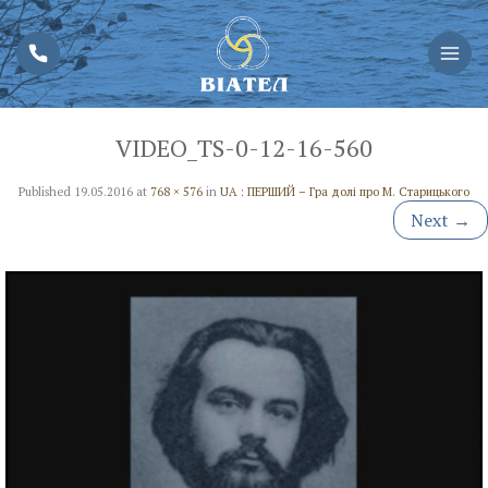
VIDEO_TS-0-12-16-560
Published
19.05.2016
at
768 × 576
in
UA : ПЕРШИЙ – Гра долі про М. Старицького
Next
→