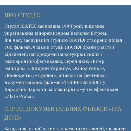
ПРО СТУДІЮ
Студія ВІАТЕЛ заснована 1994 року відомим
українським кінорежисером Василем Вітром.
Від часу заснування студією ВІАТЕЛ створено понад
100 фільмів. Фільми студії ВІАТЕЛ брали участь і
відзначені нагородами на всеукраїнських і
міжнародних фестивалях, серед яких «Вітер
мандрів», «Відкрий Україну», «Кінолітопис»,
«Молодість», «Пролог», а також на фестивалі
документальних фільмів «ТОURFILM 2000» у
Карлових Варах та на Міжнардному телефестивалі
«Zlata Praha».
СЕРІАЛ ДОКУМЕНТАЛЬНИХ ФІЛЬМІВ «ГРА
ДОЛІ»
Загадкові історії з життя знаменитих людей, які жили