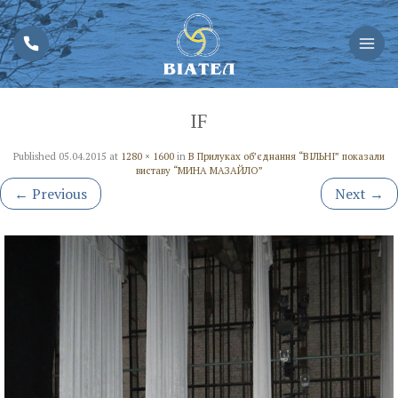
IF
Published
05.04.2015
at
1280 × 1600
in
В Прилуках об’єднання “ВІЛЬНІ” показали
виставу “МИНА МАЗАЙЛО”
←
Previous
Next
→