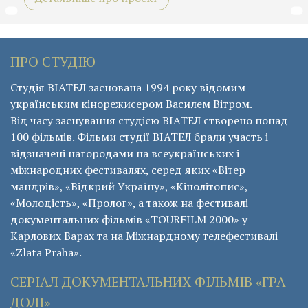
ПРО СТУДІЮ
Студія ВІАТЕЛ заснована 1994 року відомим
українським кінорежисером Василем Вітром.
Від часу заснування студією ВІАТЕЛ створено понад
100 фільмів. Фільми студії ВІАТЕЛ брали участь і
відзначені нагородами на всеукраїнських і
міжнародних фестивалях, серед яких «Вітер
мандрів», «Відкрий Україну», «Кінолітопис»,
«Молодість», «Пролог», а також на фестивалі
документальних фільмів «ТОURFILM 2000» у
Карлових Варах та на Міжнардному телефестивалі
«Zlata Praha».
СЕРІАЛ ДОКУМЕНТАЛЬНИХ ФІЛЬМІВ «ГРА
ДОЛІ»