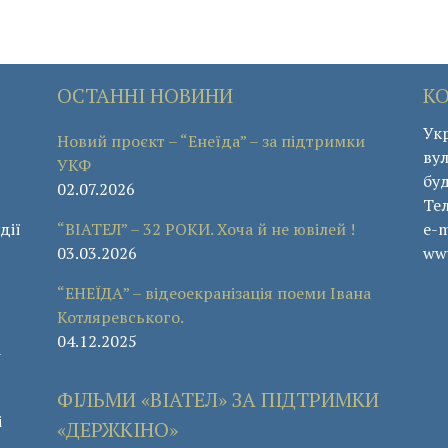
ОСТАННІ НОВИНИ
К
Укр
Новий проєкт – “Енеїда” – за підтримки
вул
УКФ
буд
02.07.2026
Те
дії
“ВІАТЕЛ” – 32 РОКИ. Хоча й не ювілей !
e-m
03.03.2026
www
“ЕНЕЇДА” – відеоекранізація поеми Івана
Котляревського.
04.12.2025
а
ФІЛЬМИ «ВІАТЕЛ» ЗА ПІДТРИМКИ
і
«ДЕРЖКІНО»