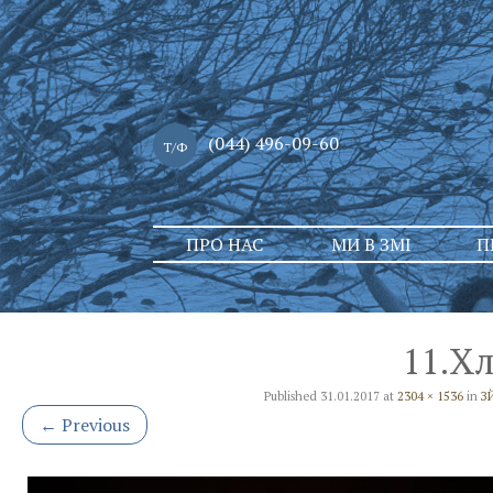
(044) 496-09-60
Т/Ф
Skip
ПРО НАС
МИ В ЗМІ
П
to
content
11.Х
Published
31.01.2017
at
2304 × 1536
in
З
←
Previous