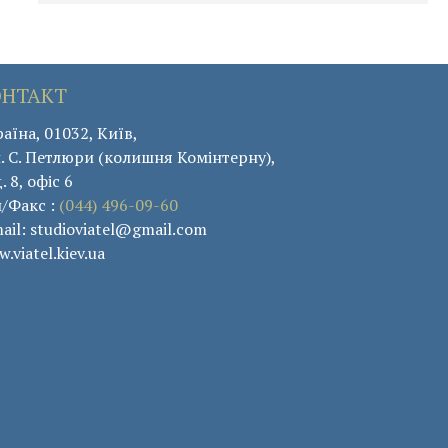
ОНТАКТ
аїна, 01032, Київ,
. С. Петлюри (колишня Комінтерну),
. 8, офіс 6
л/Факс :
(044) 496-09-60
ail: studioviatel@gmail.com
.viatel.kiev.ua