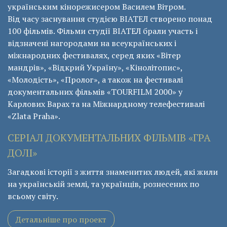
українським кінорежисером Василем Вітром.
Від часу заснування студією ВІАТЕЛ створено понад
100 фільмів. Фільми студії ВІАТЕЛ брали участь і
відзначені нагородами на всеукраїнських і
міжнародних фестивалях, серед яких «Вітер
мандрів», «Відкрий Україну», «Кінолітопис»,
«Молодість», «Пролог», а також на фестивалі
документальних фільмів «ТОURFILM 2000» у
Карлових Варах та на Міжнардному телефестивалі
«Zlata Praha».
СЕРІАЛ ДОКУМЕНТАЛЬНИХ ФІЛЬМІВ «ГРА
ДОЛІ»
Загадкові історії з життя знаменитих людей, які жили
на українській землі, та українців, рознесених по
всьому світу.
Детальніше про проект