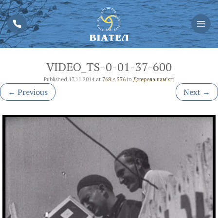
VIDEO_TS-0-01-37-600
Published
17.11.2014
at
768 × 576
in
Джерела пам’яті
←
Previous
Next
→