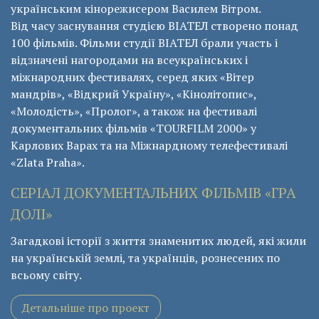
українським кінорежисером Василем Вітром.
Від часу заснування студією ВІАТЕЛ створено понад
100 фільмів. Фільми студії ВІАТЕЛ брали участь і
відзначені нагородами на всеукраїнських і
міжнародних фестивалях, серед яких «Вітер
мандрів», «Відкрий Україну», «Кінолітопис»,
«Молодість», «Пролог», а також на фестивалі
документальних фільмів «ТОURFILM 2000» у
Карлових Варах та на Міжнардному телефестивалі
«Zlata Praha».
СЕРІАЛ ДОКУМЕНТАЛЬНИХ ФІЛЬМІВ «ГРА
ДОЛІ»
Загадкові історії з життя знаменитих людей, які жили
на українській землі, та українців, рознесених по
всьому світу.
Детальніше про проект