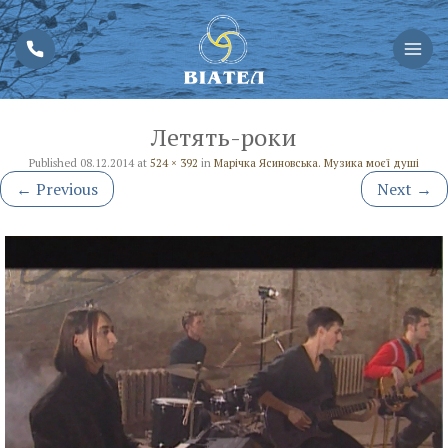
Летять-роки
Published
08.12.2014
at
524 × 392
in
Марічка Ясиновська. Музика моєї душі
←
Previous
Next
→