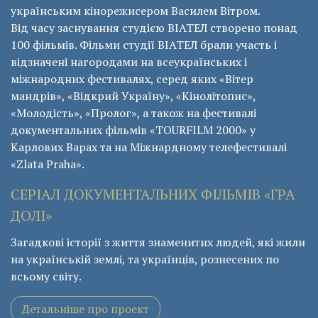
українським кінорежисером Василем Вітром.
Від часу заснування студією ВІАТЕЛ створено понад
100 фільмів. Фільми студії ВІАТЕЛ брали участь і
відзначені нагородами на всеукраїнських і
міжнародних фестивалях, серед яких «Вітер
мандрів», «Відкрий Україну», «Кінолітопис»,
«Молодість», «Пролог», а також на фестивалі
документальних фільмів «ТОURFILM 2000» у
Карлових Варах та на Міжнардному телефестивалі
«Zlata Praha».
СЕРІАЛ ДОКУМЕНТАЛЬНИХ ФІЛЬМІВ «ГРА
ДОЛІ»
Загадкові історії з життя знаменитих людей, які жили
на українській землі, та українців, рознесених по
всьому світу.
Детальніше про проект