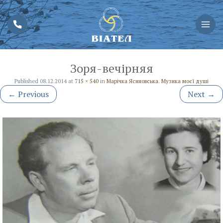
Зоря-вечірняя
Published
08.12.2014
at
715 × 540
in
Марічка Ясиновська. Музика моєї душі
←
Previous
Next
→