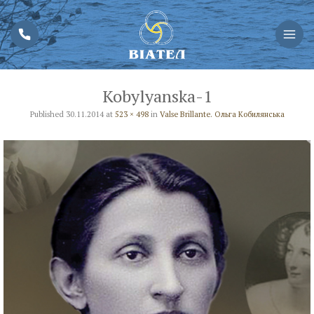
Kobylyanska-1
Published
30.11.2014
at
523 × 498
in
Valse Brillante. Ольга Кобилянська