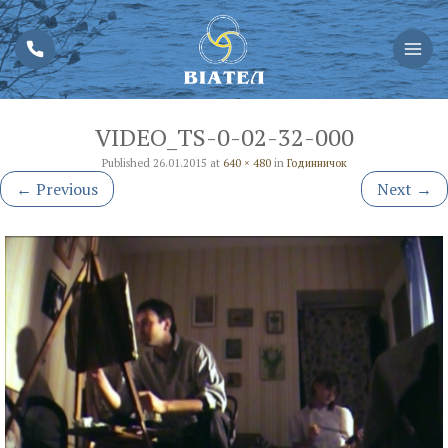
VIDEO_TS-0-02-32-000
Published
26.01.2015
at
640 × 480
in
Годинничок
←
Previous
Next
→