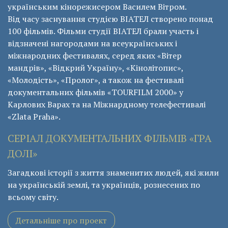
українським кінорежисером Василем Вітром.
Від часу заснування студією ВІАТЕЛ створено понад
100 фільмів. Фільми студії ВІАТЕЛ брали участь і
відзначені нагородами на всеукраїнських і
міжнародних фестивалях, серед яких «Вітер
мандрів», «Відкрий Україну», «Кінолітопис»,
«Молодість», «Пролог», а також на фестивалі
документальних фільмів «ТОURFILM 2000» у
Карлових Варах та на Міжнардному телефестивалі
«Zlata Praha».
СЕРІАЛ ДОКУМЕНТАЛЬНИХ ФІЛЬМІВ «ГРА
ДОЛІ»
Загадкові історії з життя знаменитих людей, які жили
на українській землі, та українців, рознесених по
всьому світу.
Детальніше про проект