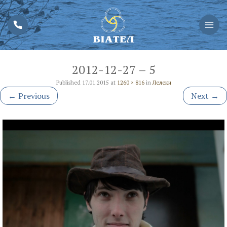
2012-12-27 – 5
Published
17.01.2015
at
1260 × 816
in
Лелеки
←
Previous
Next
→