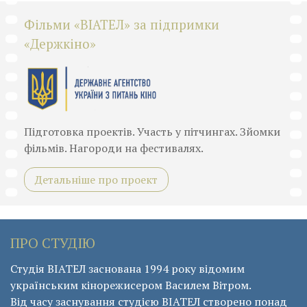
Фільми «ВІАТЕЛ» за підпримки
«Держкіно»
Підготовка проектів. Участь у пітчингах. Зйомки
фільмів. Нагороди на фестивалях.
Детальніше про проект
ПРО СТУДІЮ
Студія ВІАТЕЛ заснована 1994 року відомим
українським кінорежисером Василем Вітром.
Від часу заснування студією ВІАТЕЛ створено понад