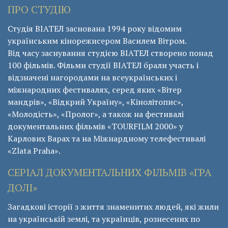
ПРО СТУДІЮ
Студія ВІАТЕЛ заснована 1994 року відомим
українським кінорежисером Василем Вітром.
Від часу заснування студією ВІАТЕЛ створено понад
100 фільмів. Фільми студії ВІАТЕЛ брали участь і
відзначені нагородами на всеукраїнських і
міжнародних фестивалях, серед яких «Вітер
мандрів», «Відкрий Україну», «Кінолітопис»,
«Молодість», «Пролог», а також на фестивалі
документальних фільмів «ТОURFILM 2000» у
Карлових Варах та на Міжнардному телефестивалі
«Zlata Praha».
СЕРІАЛ ДОКУМЕНТАЛЬНИХ ФІЛЬМІВ «ГРА
ДОЛІ»
Загадкові історії з життя знаменитих людей, які жили
на українській землі, та українців, рознесених по