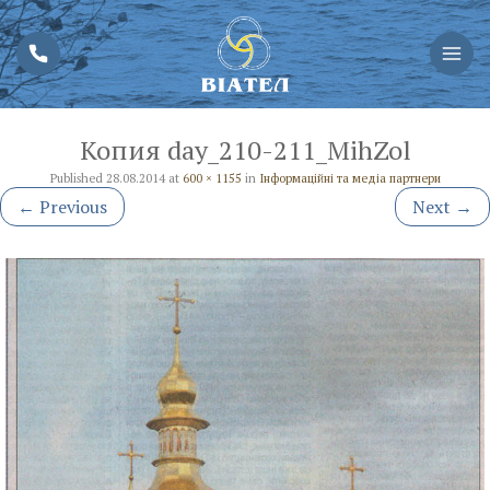
Копия day_210-211_MihZol
Published
28.08.2014
at
600 × 1155
in
Інформаційні та медіа партнери
←
Previous
Next
→