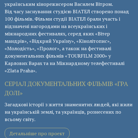
українським кінорежисером Василем Вітром.
Від часу заснування студією ВІАТЕЛ створено понад
100 фільмів. Фільми студії ВІАТЕЛ брали участь і
відзначені нагородами на всеукраїнських і
міжнародних фестивалях, серед яких «Вітер
мандрів», «Відкрий Україну», «Кінолітопис»,
«Молодість», «Пролог», а також на фестивалі
документальних фільмів «ТОURFILM 2000» у
Карлових Варах та на Міжнардному телефестивалі
«Zlata Praha».
СЕРІАЛ ДОКУМЕНТАЛЬНИХ ФІЛЬМІВ «ГРА
ДОЛІ»
Загадкові історії з життя знаменитих людей, які жили
на українській землі, та українців, рознесених по
всьому світу.
Детальніше про проект