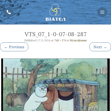
VTS_07_1-0-07-08-287
Published
17.11.2014
at
768 × 576
in
Мультфільми
←
Previous
Next
→