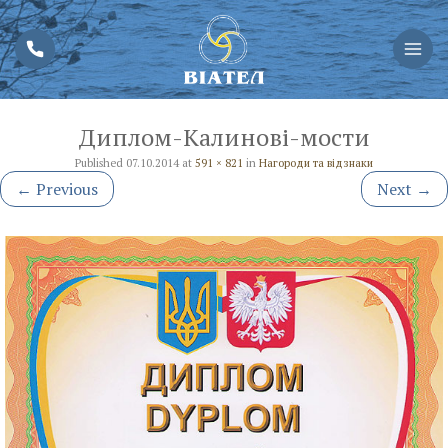
Диплом-Калинові-мости
Published
07.10.2014
at
591 × 821
in
Нагороди та відзнаки
←
Previous
Next
→