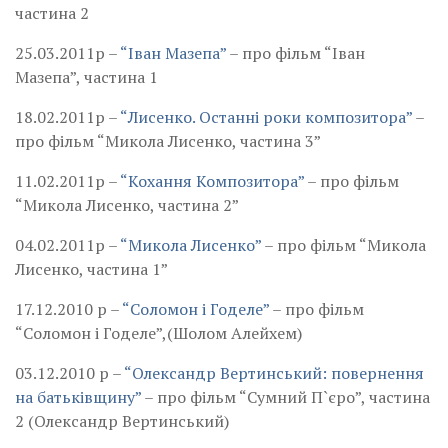
частина 2
25.03.2011р –
“Іван Мазепа”
– про фільм “Іван
Мазепа”, частина 1
18.02.2011р –
“Лисенко. Останні роки композитора”
–
про фільм “Микола Лисенко, частина 3”
11.02.2011р –
“Кохання Композитора”
– про фільм
“Микола Лисенко, частина 2”
04.02.2011р –
“Микола Лисенко”
– про фільм “Микола
Лисенко, частина 1”
17.12.2010 р –
“Соломон і Годеле”
– про фільм
“Соломон і Годеле”,(Шолом Алейхем)
03.12.2010 р –
“Олександр Вертинський: повернення
на батьківщину”
– про фільм “Сумний П`єро”, частина
2 (Олександр Вертинський)