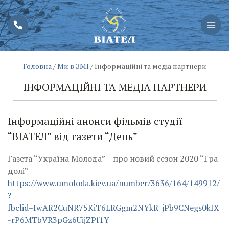
Головна
/
Ми в ЗМІ
/
Інформаційні та медіа партнери
ІНФОРМАЦІЙНІ ТА МЕДІА ПАРТНЕРИ
Інформаційні анонси фільмів студії
“ВІАТЕЛ” від газети “День”
Газета “Україна Молода” – про новий сезон 2020 “Гра
долі”
https://www.umoloda.kiev.ua/number/3636/164/149912/
?
fbclid=IwAR2CuNR75KiT6LRGgm2NYkR_jPb9CNegs0kIX
-rP6MTbVR3pGz6UijZPf1Y