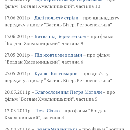
фільм “Богдан Хмельницький”, частина 10
17.06.2011р –
Далі польоту стріли
– про дванадцяту
передачу з циклу “Василь Вітер. Ретроспектива”
17.06.2011р –
Битва під Берестечком
– про фільм
“Богдан Хмельницький”, частина 9
27.05.2011р –
Під жовтими водами
– про фільм
“Богдан Хмельницький”, частина 6
27.05.2011р –
Куліш і Костомаров
– про дев’яту
передачу з циклу “Василь Вітер. Ретроспектива”
20.05.2011р –
Благословення Петра Могили
– про
фільм “Богдан Хмельницький”, частина 5
13.05.2011р –
Поза Січчю
– про фільм “Богдан
Хмельницький”, частина 4
29.04.2011р –
Гелена Чаплинська
– про фільм “Богдан