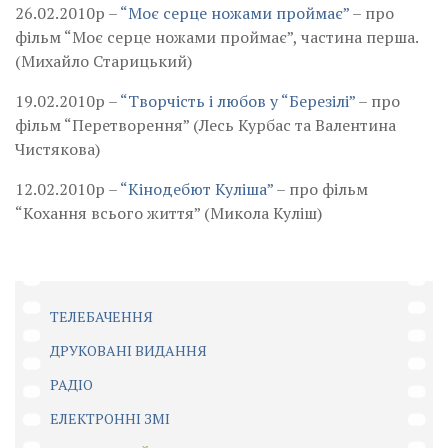
26.02.2010р –
“Моє серце ножами проймає”
– про
фільм “Моє серце ножами проймає”, частина перша.
(Михайло Старицький)
19.02.2010р –
“Творчість і любов у “Березілі”
– про
фільм “Перетворення” (Лесь Курбас та Валентина
Чистякова)
12.02.2010р –
“Кінодебют Куліша”
– про фільм
“Кохання всього життя” (Микола Куліш)
ТЕЛЕБАЧЕННЯ
ДРУКОВАНІ ВИДАННЯ
РАДІО
ЕЛЕКТРОННІ ЗМІ