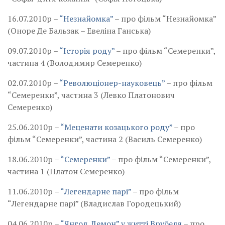
16.07.2010р –
“Незнайомка”
– про фільм “Незнайомка”
(Оноре Де Бальзак – Евеліна Ганська)
09.07.2010р –
“Історія роду”
– про фільм “Семеренки”,
частина 4 (Володимир Семеренко)
02.07.2010р –
“Революціонер-науковець”
– про фільм
“Семеренки”, частина 3 (Левко Платонович
Семеренко)
25.06.2010р –
“Меценати козацького роду”
– про
фільм “Семеренки”, частина 2 (Василь Семеренко)
18.06.2010р –
“Семеренки”
– про фільм “Семеренки”,
частина 1 (Платон Семеренко)
11.06.2010р –
“Легендарне парі”
– про фільм
“Легендарне парі” (Владислав Городецький)
04.06.2010р –
“Янгол. Демон” у житті Врубеля
– про