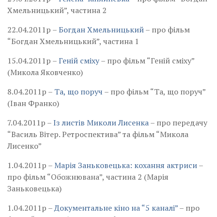
Хмельницький”, частина 2
22.04.2011р –
Богдан Хмельницький
– про фільм
“Богдан Хмельницький”, частина 1
15.04.2011р –
Геній сміху
– про фільм “Геній сміху”
(Микола Яковченко)
8.04.2011р –
Та, що поруч
– про фільм “Та, що поруч”
(Іван Франко)
7.04.2011р –
Із листів Миколи Лисенка
– про передачу
“Василь Вітер. Ретроспектива” та фільм “Микола
Лисенко”
1.04.2011р –
Марія Заньковецька: кохання актриси
–
про фільм “Обожнювана”, частина 2 (Марія
Заньковецька)
1.04.2011р –
Документальне кіно на “5 каналі”
– про