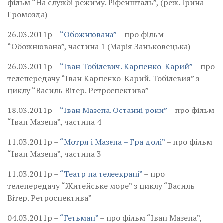
фільм “На службі режиму. Ріфеншталь”, (реж. Ірина
Громозда)
26.03.2011р –
“Обожнювана”
– про фільм
“Обожнювана”, частина 1 (Марія Заньковецька)
26.03.2011р –
“Іван Тобілевич. Карпенко-Карий”
– про
телепередачу “Іван Карпенко-Карий. Тобілевия” з
циклу “Василь Вітер. Ретроспектива”
18.03.2011р –
“Іван Мазепа. Останні роки”
– про фільм
“Іван Мазепа”, частина 4
11.03.2011р –
“Мотря і Мазепа – Гра долі”
– про фільм
“Іван Мазепа”, частина 3
11.03.2011р –
“Театр на телеекрані”
– про
телепередачу “Житейське море” з циклу “Василь
Вітер. Ретроспектива”
04.03.2011р –
“Гетьман”
– про фільм “Іван Мазепа”,