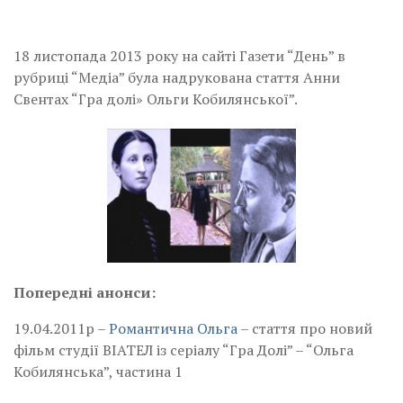
18 листопада 2013 року на сайті Газети “День” в
рубриці “Медіа” була надрукована стаття Анни
Свентах “Гра долі» Ольги Кобилянської”.
Попередні анонси:
19.04.2011р –
Романтична Ольга
– стаття про новий
фільм студії ВІАТЕЛ із серіалу “Гра Долі” – “Ольга
Кобилянська”, частина 1