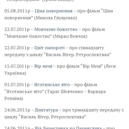
05.08.2011р –
Ціна повернення
– про фільм “Ціна
повернення” (Микола Глущенко)
22.07.2011р –
Мовчазне божество
– про фільм
“Мовчазне божество” (Марко Вовчок)
22.07.2011р –
Цвіт папороті
– про сімнадцяту
передачу з циклу “Василь Вітер. Ретроспектива”
15.07.2011р –
Вір мені
– про фільм “Вір Мені” (Леся
Українка)
01.07.2011р –
Яготинське літо
– про фільм
“Яготинське літо” (Тарас Шевченко – Варвара
Репніна)
24.06.2011р –
Диктатура
– про тринадцяту передачу з
циклу “Василь Вітер. Ретроспектива”
24.06.2011р –
Від Берестечка до Переяслава
– про