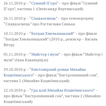
26.11.2010 р –
“Сумний П`єро”
– про фільм “Сумний
П`єро”, частина 1 (Олександр Вертинський)
26.11.2010 р –
“Спадкоємець”
– про телепередачу
“Спадкоємець” про Ростислава Синька
10.11.2010 р –
“Богдан Хмельницький”
– про фільм
“Богдан Хмельницький” (2010 р., режисер – Василь
Вітер)
05.11.2010 р –
“Майстер і музи”
– про фільм “Майстер і
музи” (Іван Кавалерідзе)
29.10.2010 р –
“Епістолярний роман Михайла
Коцюбинського”
– про фільм “Бистроплинний сон”,
частина 3 (Михайло Коцюбинський)
22.10.2010 р –
“Гра долі Михайла Коцюбинського”
–
про фільм “Бистроплинний сон”, частина 2 (Михайло
Коцюбинський)