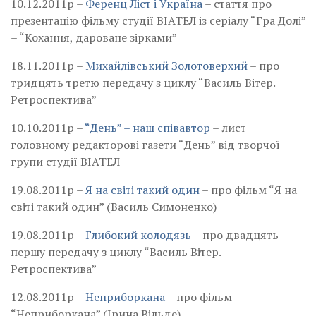
10.12.2011р –
Ференц Ліст і Україна
– стаття про
презентацію фільму студії ВІАТЕЛ із серіалу “Гра Долі”
– “Кохання, дароване зірками”
18.11.2011р –
Михайлівський Золотоверхий
– про
тридцять третю передачу з циклу “Василь Вітер.
Ретроспектива”
10.10.2011р –
“День” – наш співавтор
– лист
головному редакторові газети “День” від творчої
групи студії ВІАТЕЛ
19.08.2011р –
Я на світі такий один
– про фільм “Я на
світі такий один” (Василь Симоненко)
19.08.2011р –
Глибокий колодязь
– про двадцять
першу передачу з циклу “Василь Вітер.
Ретроспектива”
12.08.2011р –
Неприборкана
– про фільм
“Неприборкана” (Ірина Вільде)