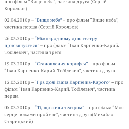
про фільм “Вище неба”, частина друга (Сергій
Корольов)
02.04.2010р –
“Вище неба”
– про фільм “Вище неба”,
частина перша (Сергій Корольов)
26.03.2010р –
“Міжнародному дню театру
присвячується”
– про фільм “Іван Карпенко-Карий.
Тобілевич”, частина третя
19.03.2010р –
“Становлення корифея”
– про фільм
“Іван Карпенко-Карий. Тобілевич”, частина друга
12.03.2010р –
“Гра долі Івана Карпенка-Карого”
– про
фільм “Іван Карпенко-Карий. Тобілевич”, частина
перша
05.03.2010р –
“Ті, що жили театром”
– про фільм “Моє
серце ножами проймає”, частина друга(Михайло
Старицький)