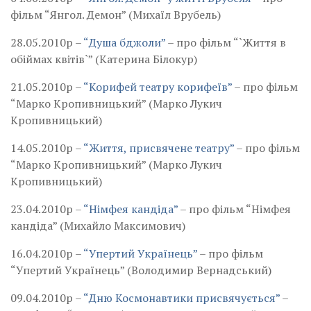
фільм “Янгол. Демон” (Михаїл Врубель)
28.05.2010р –
“Душа бджоли”
– про фільм “`Життя в
обіймах квітів`” (Катерина Білокур)
21.05.2010р –
“Корифей театру корифеїв”
– про фільм
“Марко Кропивницький” (Марко Лукич
Кропивницький)
14.05.2010р –
“Життя, присвячене театру”
– про фільм
“Марко Кропивницький” (Марко Лукич
Кропивницький)
23.04.2010р –
“Німфея кандіда”
– про фільм “Німфея
кандіда” (Михайло Максимович)
16.04.2010р –
“Упертий Українець”
– про фільм
“Упертий Українець” (Володимир Вернадський)
09.04.2010р –
“Дню Космонавтики присвячується”
–