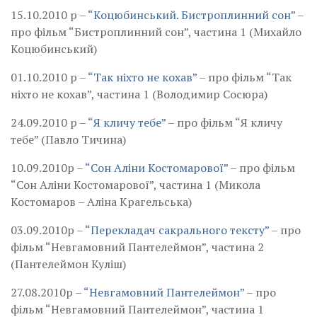
15.10.2010 р –
“Коцюбинський. Бистроплинний сон”
–
про фільм “Бистроплинний сон”, частина 1 (Михайло
Коцюбинський)
01.10.2010 р –
“Так ніхто не кохав”
– про фільм “Так
ніхто не кохав”, частина 1 (Володимир Сосюра)
24.09.2010 р –
“Я кличу тебе”
– про фільм “Я кличу
тебе” (Павло Тичина)
10.09.2010р –
“Сон Аліни Костомарової”
– про фільм
“Сон Аліни Костомарової”, частина 1 (Микола
Костомаров – Аліна Крагельська)
03.09.2010р –
“Перекладач сакрального тексту”
– про
фільм “Невгамовний Пантелеймон”, частина 2
(Пантелеймон Куліш)
27.08.2010р –
“Невгамовний Пантелеймон”
– про
фільм “Невгамовний Пантелеймон”, частина 1