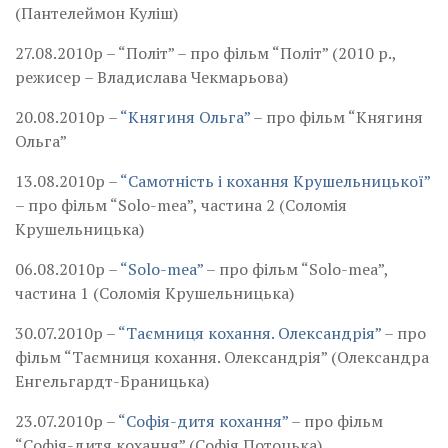
(Пантелеймон Куліш)
27.08.2010р – “Політ” – про фільм “Політ” (2010 р.,
режисер – Владислава Чекмарьова)
20.08.2010р –
“Княгиня Ольга”
– про фільм “Княгиня
Ольга”
13.08.2010р –
“Самотність і кохання Крушельницької”
– про фільм “Solo-mea”, частина 2 (Соломія
Крушельницька)
06.08.2010р –
“Solo-mea”
– про фільм “Solo-mea”,
частина 1 (Соломія Крушельницька)
30.07.2010р –
“Таємниця кохання. Олександрія”
– про
фільм “Таємниця кохання. Олександрія” (Олександра
Енгельгардт-Браницька)
23.07.2010р –
“Софія-дитя кохання”
– про фільм
“Софія-дитя кохання” (Софія Потоцька)