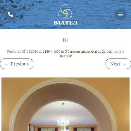
IF
Published
05.03.2016
at
1280 × 1600
in
3 березня виповнюється 22 роки студії
“ВІАТЕЛ”
←
Previous
Next
→