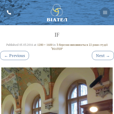
IF
Published
05.03.2016
at
1280 × 1600
in
3 березня виповнюється 22 роки студії
“ВІАТЕЛ”
←
Previous
Next
→