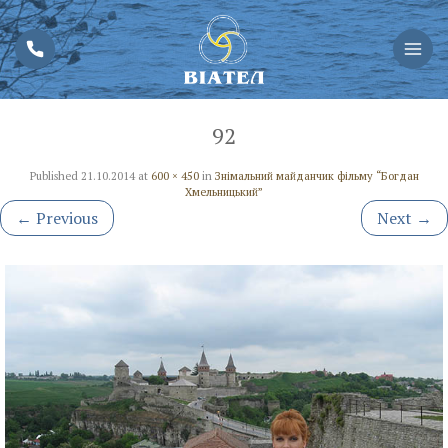
92
Published
21.10.2014
at
600 × 450
in
Знімальний майданчик фільму “Богдан
Хмельницький”
←
Previous
Next
→