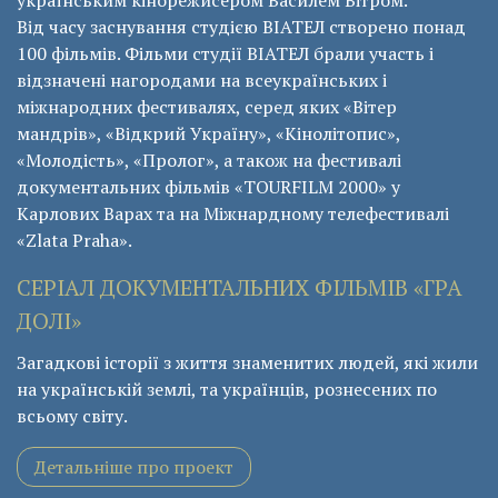
українським кінорежисером Василем Вітром.
Від часу заснування студією ВІАТЕЛ створено понад
100 фільмів. Фільми студії ВІАТЕЛ брали участь і
відзначені нагородами на всеукраїнських і
міжнародних фестивалях, серед яких «Вітер
мандрів», «Відкрий Україну», «Кінолітопис»,
«Молодість», «Пролог», а також на фестивалі
документальних фільмів «ТОURFILM 2000» у
Карлових Варах та на Міжнардному телефестивалі
«Zlata Praha».
СЕРІАЛ ДОКУМЕНТАЛЬНИХ ФІЛЬМІВ «ГРА
ДОЛІ»
Загадкові історії з життя знаменитих людей, які жили
на українській землі, та українців, рознесених по
всьому світу.
Детальніше про проект