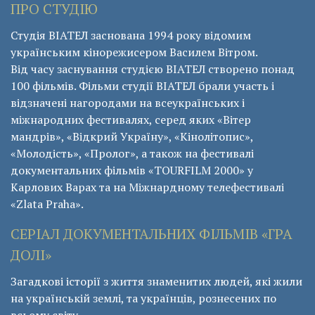
ПРО СТУДІЮ
Студія ВІАТЕЛ заснована 1994 року відомим
українським кінорежисером Василем Вітром.
Від часу заснування студією ВІАТЕЛ створено понад
100 фільмів. Фільми студії ВІАТЕЛ брали участь і
відзначені нагородами на всеукраїнських і
міжнародних фестивалях, серед яких «Вітер
мандрів», «Відкрий Україну», «Кінолітопис»,
«Молодість», «Пролог», а також на фестивалі
документальних фільмів «ТОURFILM 2000» у
Карлових Варах та на Міжнардному телефестивалі
«Zlata Praha».
СЕРІАЛ ДОКУМЕНТАЛЬНИХ ФІЛЬМІВ «ГРА
ДОЛІ»
Загадкові історії з життя знаменитих людей, які жили
на українській землі, та українців, рознесених по