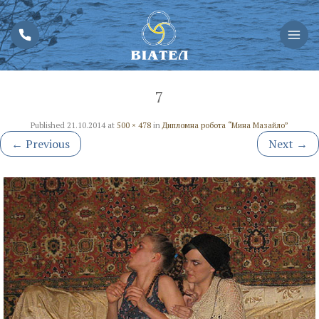
7
Published
21.10.2014
at
500 × 478
in
Дипломна робота “Мина Мазайло”
←
Previous
Next
→