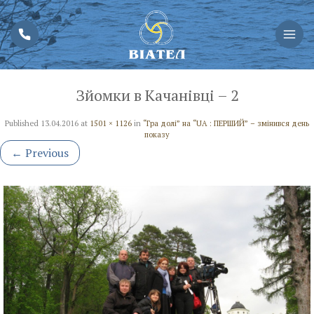
Зйомки в Качанівці – 2
Published
13.04.2016
at
1501 × 1126
in
“Гра долі” на “UA : ПЕРШИЙ” – змінився день
показу
←
Previous