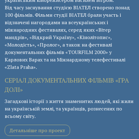
українським кінорежисером Василем Вітром.
Від часу заснування студією ВІАТЕЛ створено понад
100 фільмів. Фільми студії ВІАТЕЛ брали участь і
відзначені нагородами на всеукраїнських і
міжнародних фестивалях, серед яких «Вітер
мандрів», «Відкрий Україну», «Кінолітопис»,
«Молодість», «Пролог», а також на фестивалі
документальних фільмів «ТОURFILM 2000» у
Карлових Варах та на Міжнардному телефестивалі
«Zlata Praha».
СЕРІАЛ ДОКУМЕНТАЛЬНИХ ФІЛЬМІВ «ГРА
ДОЛІ»
Загадкові історії з життя знаменитих людей, які жили
на українській землі, та українців, рознесених по
всьому світу.
Детальніше про проект